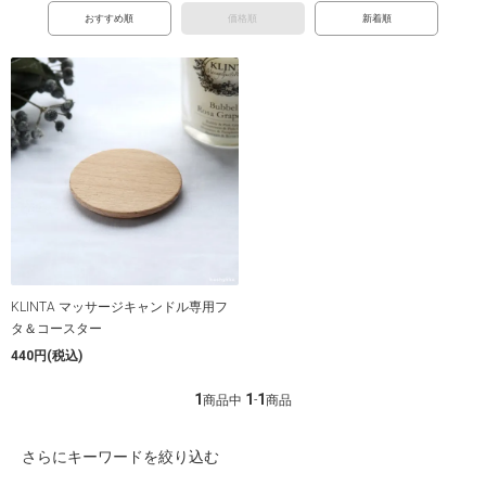
おすすめ順
価格順
新着順
KLINTA マッサージキャンドル専用フ
タ＆コースター
440円(税込)
1
1
1
商品中
-
商品
さらにキーワードを絞り込む